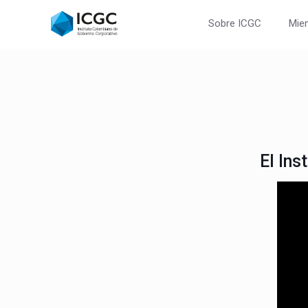
Sobre ICGC
Mie
El In